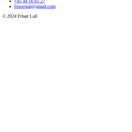
+45 44 16 65 27
frisoerlali@gmail.com
© 2024 Frisør Lalí